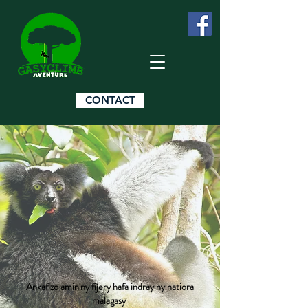
CONTACT
Ankafizo amin'ny fijery hafa indray ny natiora
malagasy