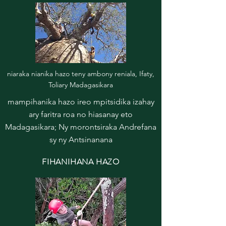
niaraka nianika hazo teny ambony reniala, Ifaty,
Toliary Madagasikara
mampihanika hazo ireo mpitsidika izahay
ary faritra roa no hiasanay eto
Madagasikara; Ny morontsiraka Andrefana
sy ny Antsinanana
FIHANIHANA HAZO