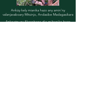
Ankizy kely mianika hazo any amin'ny
valanjavaboary Mitsinjo, Andasibe Madagasikara
Ankoatry ny fikarohana dia mihanika hazo
ihany koa izahay ho fanatanjahantena sy
fialamboly ao amin'ny ala tropikaly Mitsinjo
Analamazaotra. Ny mpizahatany sy ny
mpitsidika eo an-toerana dia afaka mankafy
ity orinasa fihanihana ity miaraka amin'ireo
mpirahalahy mpitantana azy miaraka amin'ny
fiarovan-tena maro isan-karazany.
FIFANDRAISANA
Fanampin'anarana