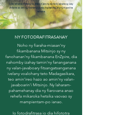
isika rehetra miaraka no afaka miaro ny tontolo iainana sy izay
rehetra eo aminy, manampy ereo mpikaroka, ary ny mponina
rehetra
NY FOTODRAFITRASANAY
Noho ny fiaraha-miasan'ny
fikambanana Mitsinjo sy ny
fanohanan'ny fikambanana EnZpire, dia
nahomby izahay tamin'ny fananganana
ny valan-javaboary fitsangatsanganana
ivelany voalohany teto Madagasikara,
teo amin'ireo hazo ao amin'ny valan-
javaboarin'i Mitsinjo. Ny laharam-
pahamehanay dia ny fiarovana anao
rehefa mikaroka hetsika vaovao sy
mampientam-po ianao.
Io fotodrafitrasa io dia hifototra