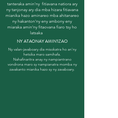
tanteraka amin'ny fitiavana natiora ary
ny tanjonay ary dia mba hizara fitiavana
mianika hazo aminareo mba ahitanareo
ny hakanton'ny eny ambony eny
miaraka amin'ny fitaovana fiaro tsy ho
latsaka
NY ATAONAY AMIN'IZAO
Ny valan-javaboary dia misokatra ho an'ny
hetsika maro samihafa.
Nahafinaritra anay ny nampiantrano
vondrona maro sy nampianatra momba ny
zavakanto mianika hazo sy ny zavaboary.